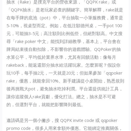
抽水（Rake）是撲克平台的營收來源，「QQPK rake」或
「QQPK抽水」是老玩家必查的關鍵字。簡單解釋，rake就是
在每手牌的底池（pot）中，平台抽取一小筆服務費，通常是
5-10%，視桌型而定。例如，在低注額德州桌，一手pot 100
元，可能抽3-5元；高注額則比例低些，但絕對額高。中文搜
尋「rake poker 中文」能找到詳細教學，基本上，平台會在
牌局結束後自動扣除，不影響你的遊戲體驗。QQPoker的抽
水算公平，平均低於業界水準，尤其有回饋活動：像每月
rakeback，能返還部分抽水給活躍玩家。怎麼算呢？假設你
玩10手，每手抽2元，一天就是20元；但如果參加「qqpoker
rake」優惠，就能拿回10%。新手建議從小桌開始，熟悉規則
後再挑戰大pot，避免抽水吃掉利潤。平台還提供統計工具，
讓你追蹤個人rake貢獻，優化打法。總之，抽水是不可避
的，但選對平台，就能把影響降到最低。
邀請碼是另一個小撇步，搜 QQPK invite code 或 qqpoker
promo code，很多人用來拿額外優惠。它能綁定推薦關係，