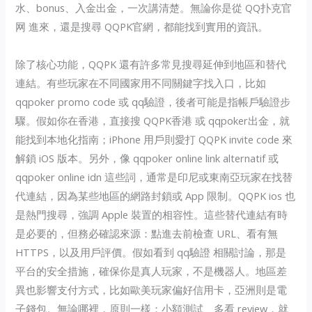
水、bonus、入金出金，一次講清楚。無論你是從 QQ扑克官
网 進來，還是搜尋 QQPK官網，都能找到實用的資訊。
除了核心功能，QQPK 還有許多常見搜尋延伸到地區和替代
連結。有些玩家在不同國家用不同關鍵字找入口，比如
qqpoker promo code 或 qq驗證，後者可能是指帳戶驗證步
驟。假如你在香港，直接搜 QQPK香港 或 qqpoker出金，就
能找到本地化指南；iPhone 用戶則愛打 QQPK invite code 來
解鎖 iOS 版本。另外，像 qqpoker online link alternatif 或
qqpoker online idn 這些詞，通常是印尼或東南亞玩家在找替
代連結，因為某些地區的網路封鎖或 App 限制。QQPK ios 也
是熱門搜尋，強調 Apple 裝置的相容性。這些替代連結有時
是必要的，但務必確認來源：點進去前檢查 URL、看有無
HTTPS，以及用戶評價。假如看到 qq驗證 相關討論，那是
平台的安全措施，確保你是真人玩家，不是機器人。地區差
異也影響支付方式，比如歐美玩家偏好信用卡，亞洲則是電
子錢包。無論哪裡，原則一樣：小額測試、多看 review，就