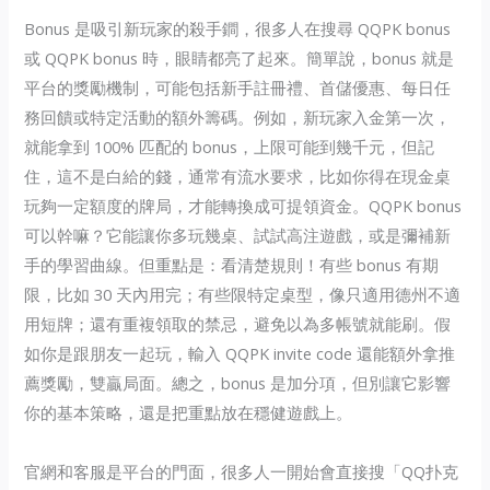
Bonus 是吸引新玩家的殺手鐧，很多人在搜尋 QQPK bonus
或 QQPK bonus 時，眼睛都亮了起來。簡單說，bonus 就是
平台的獎勵機制，可能包括新手註冊禮、首儲優惠、每日任
務回饋或特定活動的額外籌碼。例如，新玩家入金第一次，
就能拿到 100% 匹配的 bonus，上限可能到幾千元，但記
住，這不是白給的錢，通常有流水要求，比如你得在現金桌
玩夠一定額度的牌局，才能轉換成可提領資金。QQPK bonus
可以幹嘛？它能讓你多玩幾桌、試試高注遊戲，或是彌補新
手的學習曲線。但重點是：看清楚規則！有些 bonus 有期
限，比如 30 天內用完；有些限特定桌型，像只適用德州不適
用短牌；還有重複領取的禁忌，避免以為多帳號就能刷。假
如你是跟朋友一起玩，輸入 QQPK invite code 還能額外拿推
薦獎勵，雙贏局面。總之，bonus 是加分項，但別讓它影響
你的基本策略，還是把重點放在穩健遊戲上。
官網和客服是平台的門面，很多人一開始會直接搜「QQ扑克