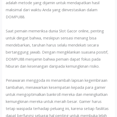
adalah metode yang dijamin untuk mendapatkan hasil
maksimal dari waktu Anda yang diinvestasikan dalam
DOMPU88.
Saat pemain memeriksa dunia Slot Gacor online, penting
untuk diingat bahwa, meskipun sensasi menang bisa
mendebarkan, taruhan harus selalu mendekati secara
bertanggung jawab. Dengan mengiklankan suasana positif,
DOMPU88 menjamin bahwa pemain dapat fokus pada
hiburan dan kesenangan daripada kemungkinan risiko.
Penawaran menggoda ini menambah lapisan kegembiraan
tambahan, menawarkan kesempatan kepada para gamer
untuk mengoptimalkan bankroll mereka dan meningkatkan
kemungkinan mereka untuk meraih besar. Gamer harus
tetap waspada terhadap peluang ini, karena setiap fasilitas
dapat berfungsi sebagai hal penting untuk membuka lebih