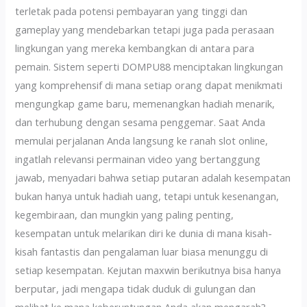
terletak pada potensi pembayaran yang tinggi dan
gameplay yang mendebarkan tetapi juga pada perasaan
lingkungan yang mereka kembangkan di antara para
pemain. Sistem seperti DOMPU88 menciptakan lingkungan
yang komprehensif di mana setiap orang dapat menikmati
mengungkap game baru, memenangkan hadiah menarik,
dan terhubung dengan sesama penggemar. Saat Anda
memulai perjalanan Anda langsung ke ranah slot online,
ingatlah relevansi permainan video yang bertanggung
jawab, menyadari bahwa setiap putaran adalah kesempatan
bukan hanya untuk hadiah uang, tetapi untuk kesenangan,
kegembiraan, dan mungkin yang paling penting,
kesempatan untuk melarikan diri ke dunia di mana kisah-
kisah fantastis dan pengalaman luar biasa menunggu di
setiap kesempatan. Kejutan maxwin berikutnya bisa hanya
berputar, jadi mengapa tidak duduk di gulungan dan
melihat ke mana keberuntungan Anda akan mengarah?