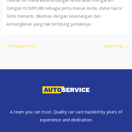
Dengan DOMPU88 sebagai pintu masuk Anda, dunia Gacor
Slots menanti, dikemas dengan kesenangan dan
kemungkinan yang tak terhitung jumlahnya.
←
Previous Post
Next Post
→
A team you can trust. Quality car care backed by years of
experience and dedication.