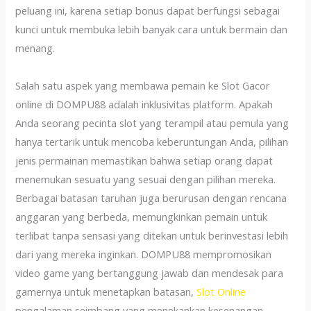
peluang ini, karena setiap bonus dapat berfungsi sebagai
kunci untuk membuka lebih banyak cara untuk bermain dan
menang.
Salah satu aspek yang membawa pemain ke Slot Gacor
online di DOMPU88 adalah inklusivitas platform. Apakah
Anda seorang pecinta slot yang terampil atau pemula yang
hanya tertarik untuk mencoba keberuntungan Anda, pilihan
jenis permainan memastikan bahwa setiap orang dapat
menemukan sesuatu yang sesuai dengan pilihan mereka.
Berbagai batasan taruhan juga berurusan dengan rencana
anggaran yang berbeda, memungkinkan pemain untuk
terlibat tanpa sensasi yang ditekan untuk berinvestasi lebih
dari yang mereka inginkan. DOMPU88 mempromosikan
video game yang bertanggung jawab dan mendesak para
gamernya untuk menetapkan batasan,
Slot Online
pengalaman seimbang yang menekankan kesenangan.