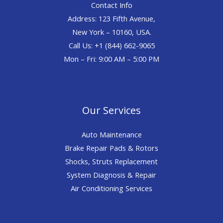
Contact Info
Address: 123 Fifth Avenue,
New York – 10160, USA.
Call Us: +1 (844) 662-9065
Mon – Fri: 9:00 AM – 5:00 PM
Our Services
Auto Maintenance
Brake Repair Pads & Rotors
Shocks, Struts Replacement
System Diagnosis & Repair​​
Air Conditioning Services