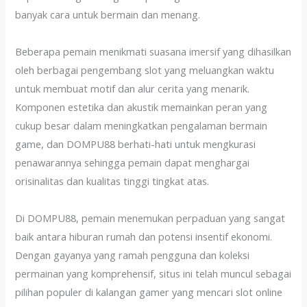
banyak cara untuk bermain dan menang.
Beberapa pemain menikmati suasana imersif yang dihasilkan
oleh berbagai pengembang slot yang meluangkan waktu
untuk membuat motif dan alur cerita yang menarik.
Komponen estetika dan akustik memainkan peran yang
cukup besar dalam meningkatkan pengalaman bermain
game, dan DOMPU88 berhati-hati untuk mengkurasi
penawarannya sehingga pemain dapat menghargai
orisinalitas dan kualitas tinggi tingkat atas.
Di DOMPU88, pemain menemukan perpaduan yang sangat
baik antara hiburan rumah dan potensi insentif ekonomi.
Dengan gayanya yang ramah pengguna dan koleksi
permainan yang komprehensif, situs ini telah muncul sebagai
pilihan populer di kalangan gamer yang mencari slot online