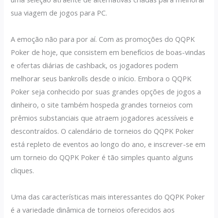
sua viagem de jogos para PC.
A emoção não para por aí. Com as promoções do QQPK
Poker de hoje, que consistem em benefícios de boas-vindas
e ofertas diárias de cashback, os jogadores podem
melhorar seus bankrolls desde o início. Embora o QQPK
Poker seja conhecido por suas grandes opções de jogos a
dinheiro, o site também hospeda grandes torneios com
prêmios substanciais que atraem jogadores acessíveis e
descontraídos. O calendário de torneios do QQPK Poker
está repleto de eventos ao longo do ano, e inscrever-se em
um torneio do QQPK Poker é tão simples quanto alguns
cliques.
Uma das características mais interessantes do QQPK Poker
é a variedade dinâmica de torneios oferecidos aos