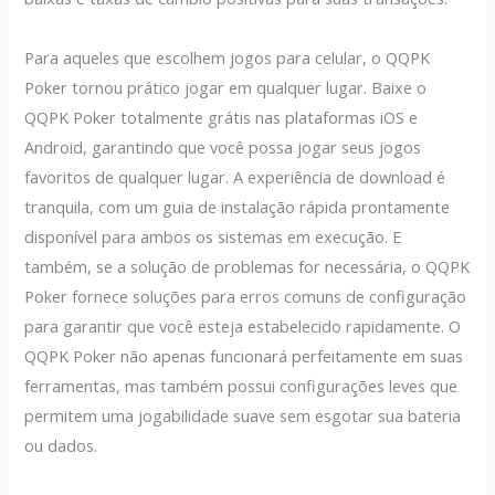
Para aqueles que escolhem jogos para celular, o QQPK
Poker tornou prático jogar em qualquer lugar. Baixe o
QQPK Poker totalmente grátis nas plataformas iOS e
Android, garantindo que você possa jogar seus jogos
favoritos de qualquer lugar. A experiência de download é
tranquila, com um guia de instalação rápida prontamente
disponível para ambos os sistemas em execução. E
também, se a solução de problemas for necessária, o QQPK
Poker fornece soluções para erros comuns de configuração
para garantir que você esteja estabelecido rapidamente. O
QQPK Poker não apenas funcionará perfeitamente em suas
ferramentas, mas também possui configurações leves que
permitem uma jogabilidade suave sem esgotar sua bateria
ou dados.