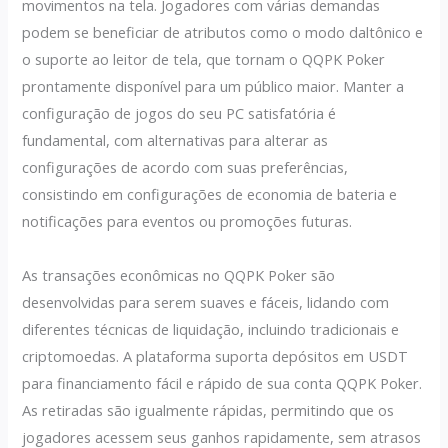
movimentos na tela. Jogadores com várias demandas
podem se beneficiar de atributos como o modo daltônico e
o suporte ao leitor de tela, que tornam o QQPK Poker
prontamente disponível para um público maior. Manter a
configuração de jogos do seu PC satisfatória é
fundamental, com alternativas para alterar as
configurações de acordo com suas preferências,
consistindo em configurações de economia de bateria e
notificações para eventos ou promoções futuras.
As transações econômicas no QQPK Poker são
desenvolvidas para serem suaves e fáceis, lidando com
diferentes técnicas de liquidação, incluindo tradicionais e
criptomoedas. A plataforma suporta depósitos em USDT
para financiamento fácil e rápido de sua conta QQPK Poker.
As retiradas são igualmente rápidas, permitindo que os
jogadores acessem seus ganhos rapidamente, sem atrasos