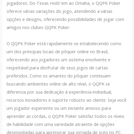
jogadores. Do Texas Hold ’em ao Omaha, o QQPK Poker
oferece várias variações do jogo, atendendo a várias
opções e designs, oferecendo possibilidades de jogar com
amigos nos clubes QQPK Poker.
O QQPK Poker está rapidamente se estabelecendo como
um dos principais locais de pôquer online no Brasil,
oferecendo aos jogadores um sistema envolvente e
respeitável para desfrutar de seus jogos de cartas
preferidos. Como os amantes do pôquer continuam
buscando ambientes online de alto nível, o QQPK se
diferencia por sua dedicação à experiência individual,
recursos inovadores e suporte robusto ao cliente. Seja você
um jogador experiente ou um iniciante ansioso para
aprender as cordas, o QQPK Poker satisfaz todos os níveis
de habilidade com uma variedade atraente de opções
desenvolvidas para aprimorar sua jornada de jogo no PC.