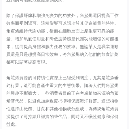
除了保護肝臟和增強免疫力的功效外，角鯊烯還因提高工作
效率而受到認可。這種影響可以歸功於其促進能量的特性。
角鯊烯維持代謝功能，從而在細胞層面上產生更可靠的能
量。增加氧氣使用量和降低疲勞感是代謝功能增強的可能後
果，從而提高身體和腦力任務的效率。無論某人是職業運動
員還是只是想提高日常效率，將角鯊烯納入他們的飲食計劃
都可以顯著提高表現。
角鯊烯資源的可持續性實際上已經受到關注，尤其是鯊魚垂
釣行業，這可能會產生重大的生態後果。隨著人們對角鯊烯
的興趣不斷擴大，一些消費者目前正在考慮植物來源的角鯊
烯替代品，以避免加劇過度捕撈和保護海洋群落。這些植物
性選擇由橄欖、甘蔗和其他植物成分組成，為傳統角鯊烯資
源提供了可持續且誠實的替代品，同時又不犧牲健康和保健
益處。