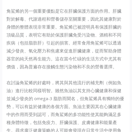
角鯊烯的另一個重要優點是它在肝臟保護方面的作用。肝臟
對於解毒、代謝過程和營養儲存至關重要，因此其健康對於
身體的整體表現非常重要。角鯊烯已被證明具有保護肝臟的
頂級品質，表明它有助於保護肝臟免受污染物、酒精和不同
疾病（包括脂肪肝）引起的損害。經常食用角鯊烯可以透過
減少發炎、氧化壓力和焦慮來促進肝臟健康，從而幫助身體
器官的純天然再生能力。這在當今忙碌的生活方式中尤其有
價值，因為普遍存在接觸生態污染物和不良的營養選擇。
在討論角鯊烯的好處時，將其與其他流行的補充劑（例如魚
油）進行比較同樣明智。雖然魚油以其支持心臟健康和保健
並減少發炎的 omega-3 脂肪而聞名，但角鯊烯具有獨特的優
勢，可以有益於健康的各個方面。魚油主要因其在心臟健康
中的作用而受到認可，而角鯊烯的多功能性使其能夠滿足多
種身體特徵，包括免疫力、肝臟保護、皮膚健康和能量產
生。尋求廣泛健康策略的人可能會發現在日常生活中使用角