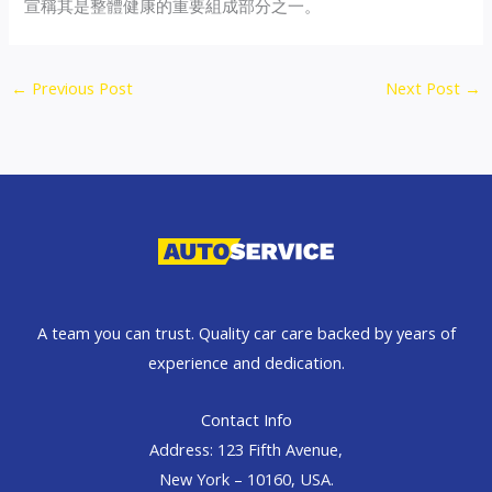
宣稱其是整體健康的重要組成部分之一。
←
Previous Post
Next Post
→
A team you can trust. Quality car care backed by years of
experience and dedication.
Contact Info
Address: 123 Fifth Avenue,
New York – 10160, USA.