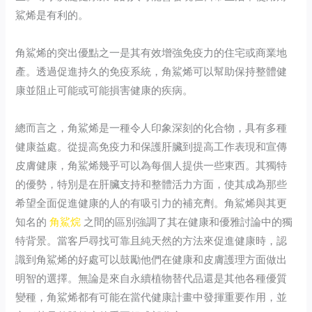
鯊烯是有利的。
角鯊烯的突出優點之一是其有效增強免疫力的住宅或商業地
產。透過促進持久的免疫系統，角鯊烯可以幫助保持整體健
康並阻止可能或可能損害健康的疾病。
總而言之，角鯊烯是一種令人印象深刻的化合物，具有多種
健康益處。從提高免疫力和保護肝臟到提高工作表現和宣傳
皮膚健康，角鯊烯幾乎可以為每個人提供一些東西。其獨特
的優勢，特別是在肝臟支持和整體活力方面，使其成為那些
希望全面促進健康的人的有吸引力的補充劑。角鯊烯與其更
知名的
角鯊烷
之間的區別強調了其在健康和優雅討論中的獨
特背景。當客戶尋找可靠且純天然的方法來促進健康時，認
識到角鯊烯的好處可以鼓勵他們在健康和皮膚護理方面做出
明智的選擇。無論是來自永續植物替代品還是其他各種優質
變種，角鯊烯都有可能在當代健康計畫中發揮重要作用，並