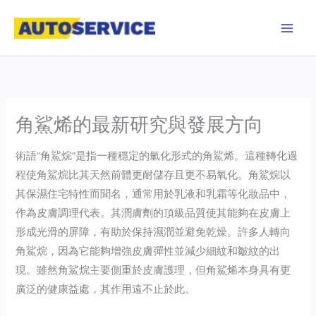
Skip
to
content
角鯊烯的最新研究與發展方向
術語“角鯊烷”是指一種穩定的氫化形式的角鯊烯。這種轉化過
程使角鯊烷比其天然前體更耐儲存且更不易氧化。角鯊烷以
其保濕住宅特性而聞名，通常用於乳液和乳霜等化妝品中，
作為皮膚調理代表。其潤膚劑的頂級品質使其能夠在皮膚上
形成光滑的屏障，有助於保持濕潤並避免乾燥。許多人轉向
角鯊烷，因為它能夠增強皮膚彈性並減少細紋和皺紋的出
現。雖然角鯊烷主要側重於皮膚護理，但角鯊烯本身具有更
廣泛的健康益處，其作用遠不止於此。