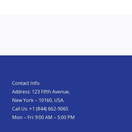
Contact Info
Address: 123 Fifth Avenue,
New York – 10160, USA.
Call Us: +1 (844) 662-9065
Mon – Fri: 9:00 AM – 5:00 PM