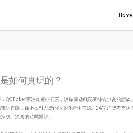
Home
行是如何實現的？
，QQPoker專注於這些元素，以確保遊戲玩家擁有無憂的體
電玩遊戲，而不會對系統的誠實性產生問題。24/7 消費者支
受持續、流暢的遊戲體驗。