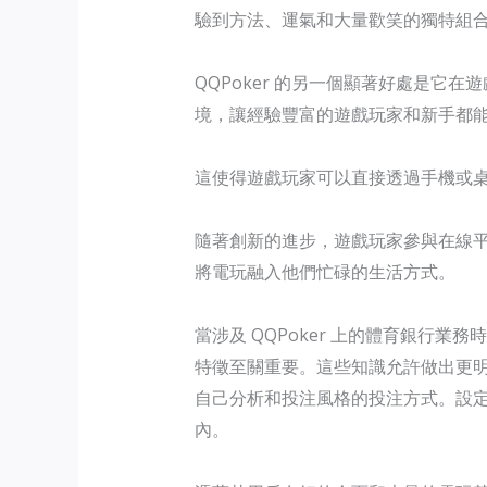
驗到方法、運氣和大量歡笑的獨特組
QQPoker 的另一個顯著好處是它
境，讓經驗豐富的遊戲玩家和新手都
這使得遊戲玩家可以直接透過手機或
隨著創新的進步，遊戲玩家參與在線
將電玩融入他們忙碌的生活方式。
當涉及 QQPoker 上的體育銀
特徵至關重要。這些知識允許做出更明
自己分析和投注風格的投注方式。設
內。