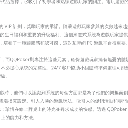
替代品選擇，它吸引了初學者和熟練遊戲玩家的關注。電玩遊戲
持久的 VIP 計劃，獎勵玩家的承諾。隨著遊戲玩家參與的次數越
獨特的生日福利和重要的升級福利。這個漸進式系統為遊戲玩家提
慈善，培養了一種歸屬感和認可感，這對互聯網 PC 遊戲平台很重要
，而QQPoker則專注於這些元素，確保遊戲玩家擁有無憂的
不必擔心系統的完整性。24/7 客戶協助小組隨時準備處理可
體驗。
的各種遊戲時，他們可以認識到系統的每個方面都是為了他們的樂趣
的線上賭場撲克設定。引人入勝的遊戲玩法、吸引人的促銷活動和專
：珍惜在線上牌桌上的時光並尋求成功的快感。透過 QQPoke
路上的能力和方法。