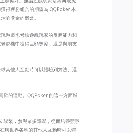
所有主題偏好。無論遊戲玩家是經典老虎
獲勝組合的期望為 QQPoker 本
生活的獎金的機會。
電玩遊戲也考驗遊戲玩家的反應能力和
在老虎機中獲得巨額獎勵，還是與朋友
全球其他人互動時可以體驗到方法、運
歡的運動。QQPoker 的這一方面增
建立聯繫，參與眾多障礙，從而培養競爭
玩家在與世界各地的其他人互動時可以體