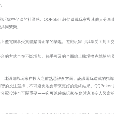
合。
在遊戲玩家中促進的社區感。QQPoker 敦促遊戲玩家與其他人
能共同繁榮。
桌上型電腦享受實體賭博企業的樂趣。遊戲玩家可以享受面對面
平台的方式也在不斷增加。觸手可及的全面線上賭場撲克體驗的
行業務時，建議遊戲玩家在投入之前熟悉許多方面。認識電玩遊戲的
智的投注選擇，不可避免地會帶來更好的最終結果。QQPoker
定分配投注也至關重要——它可以確保玩家在參與這項令人興奮