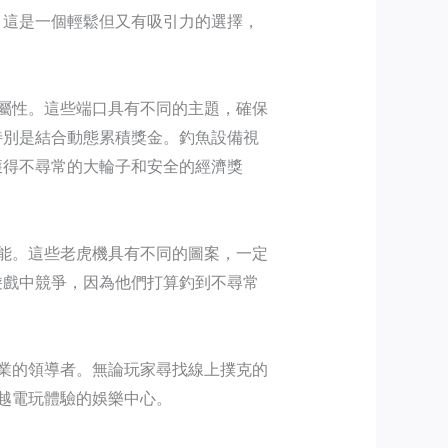
，這是一個輕鬆但又有吸引力的選擇，
的屬性。這些端口具有不同的主題，確保
特別是結合動態累積獎金。釣魚設備視
獲得不尋常的大輪子和安全的經濟獎
功能。這些老虎機具有不同的圖案，一定
遊戲中競爭，因為他們打算釣到不尋常
產業的領導者。無論玩家尋找線上撲克的
卓越電玩體驗的娛樂中心。