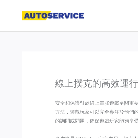
Skip
to
content
線上撲克的高效運
安全和保護對於線上電腦遊戲至關重要
方法，遊戲玩家可以完全專注於他們的
的詢問或問題，確保遊戲玩家能夠享