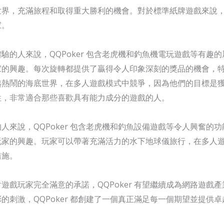
世界，充滿旅程和取得重大勝利的機會。對於標準紙牌遊戲來說
家。
驗的人來說，QQPoker 包含老虎機和釣魚機電玩遊戲等有趣
家的興趣。每次旋轉都提供了贏得令人印象深刻的獎品的機會，
越熱鬧的海底世界，在多人遊戲模式中競爭，因為他們的目標是
性，非常適合那些喜歡具有能力成分的遊戲的人。
人來說，QQPoker 包含老虎機和釣魚設備遊戲等令人興奮的
玩家的興趣。玩家可以帶著充滿活力的水下地球儀旅行，在多人
措施。
遊戲玩家完全滿意的承諾，QQPoker 有望繼續成為網路遊戲
的刺激，QQPoker 都創建了一個真正滿足每一個期望並提供