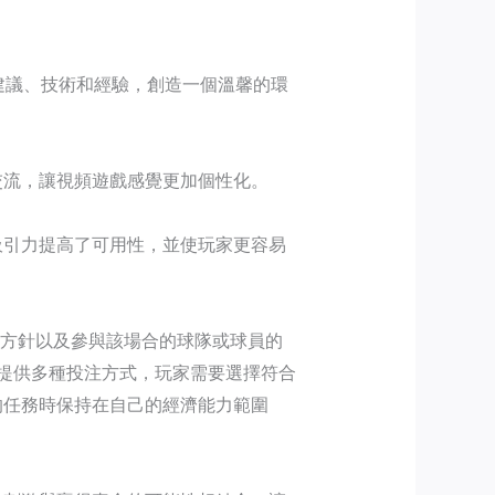
分享建議、技術和經驗，創造一個溫馨的環
交流，讓視頻遊戲感覺更加個性化。
吸引力提高了可用性，並使玩家更容易
指導方針以及參與該場合的球隊或球員的
 提供多種投注方式，玩家需要選擇符合
的任務時保持在自己的經濟能力範圍