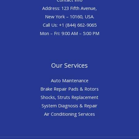
Address: 123 Fifth Avenue,
New York – 10160, USA.
Call Us: +1 (844) 662-9065
Mon – Fri: 9:00 AM – 5:00 PM
Our Services
Auto Maintenance
Brake Repair Pads & Rotors
Shocks, Struts Replacement
System Diagnosis & Repair​​
Air Conditioning Services