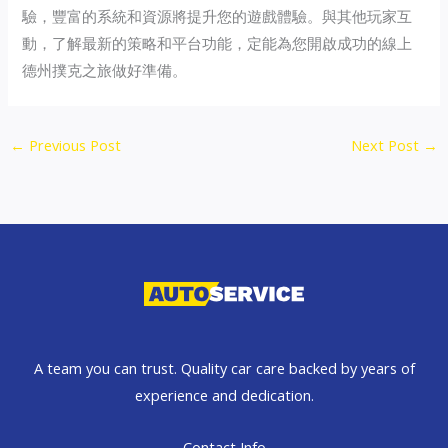
驗，豐富的系統和資源將提升您的遊戲體驗。與其他玩家互
動，了解最新的策略和平台功能，定能為您開啟成功的線上
德州撲克之旅做好準備。
←
Previous Post
Next Post
→
A team you can trust. Quality car care backed by years of
experience and dedication.
Contact Info