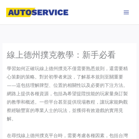
Skip
to
content
線上德州撲克教學：新手必看
學習如何正確玩線上德州撲克不僅需要熟悉規則，還需要精
心策劃的策略。對於初學者來說，了解基本規則至關重要
——這包括理解牌型、位置的相關性以及必要的下注方法。
網路上提供各種資源，包括為希望提陞技能的玩家量身訂製
的教學和概述。一些平台甚至提供現場教程，讓玩家能夠觀
察經驗豐富的專業人士的玩法，並獲得有效遊戲的實用見
解。
在尋找線上德州撲克平台時，需要考慮各種因素，包括台灣