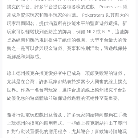
撲克的平台。許多平台提供各種各樣的遊戲，Pokerstars 經
常成為資深玩家和新手玩家的推薦。 Pokerstars 以其龐大的
玩家群而聞名，提供涵蓋所有技能水平的豐富遊戲選擇。新
玩家可以輕鬆找到低賭注的牌桌，例如 NL2 或 NL5，這些牌
桌為練習和熟悉規則提供了絕佳的氛圍。大型平台最大的優
勢之一是可以參與現金遊戲、賽事和特別活動，讓遊戲保持
新鮮感和刺激感。
線上德州撲克在撲克愛好者中已成為一項頗受歡迎的遊戲，
尤其是在台灣，許多玩家都熱衷於探索令人興奮的線上撲克
世界。作為一名台灣玩家，選擇合適的線上德州撲克平台對
於優化您的遊戲體驗並確保遊戲過程的流暢性至關重要。
隨著行動電玩遊戲日益普及，許多玩家開始轉向能夠在手機
上玩德州的撲克的應用程式。一些線上撲克網站推出了專門
針對行動裝置優化的應用程序，尤其迎合了喜歡隨時隨地玩