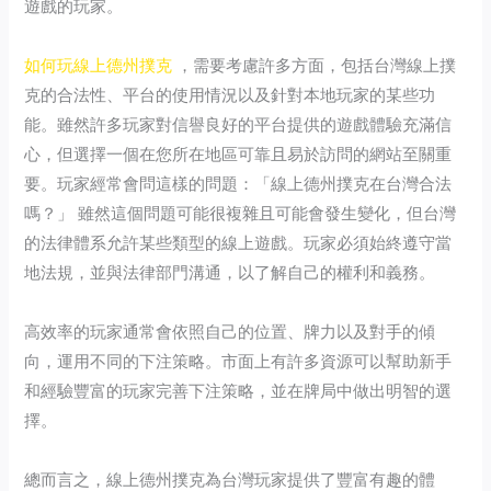
遊戲的玩家。
如何玩線上德州撲克
，需要考慮許多方面，包括台灣線上撲
克的合法性、平台的使用情況以及針對本地玩家的某些功
能。雖然許多玩家對信譽良好的平台提供的遊戲體驗充滿信
心，但選擇一個在您所在地區可靠且易於訪問的網站至關重
要。玩家經常會問這樣的問題：「線上德州撲克在台灣合法
嗎？」 雖然這個問題可能很複雜且可能會發生變化，但台灣
的法律體系允許某些類型的線上遊戲。玩家必須始終遵守當
地法規，並與法律部門溝通，以了解自己的權利和義務。
高效率的玩家通常會依照自己的位置、牌力以及對手的傾
向，運用不同的下注策略。市面上有許多資源可以幫助新手
和經驗豐富的玩家完善下注策略，並在牌局中做出明智的選
擇。
總而言之，線上德州撲克為台灣玩家提供了豐富有趣的體