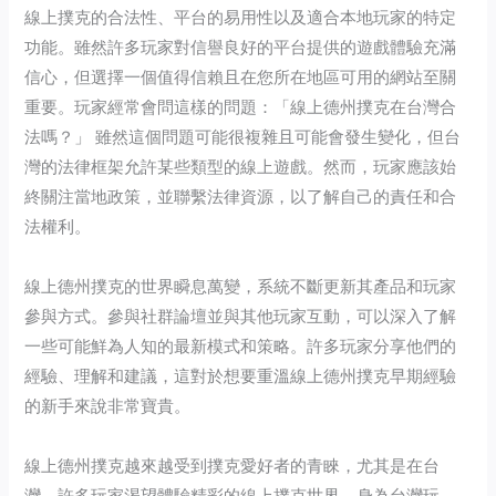
線上撲克的合法性、平台的易用性以及適合本地玩家的特定
功能。雖然許多玩家對信譽良好的平台提供的遊戲體驗充滿
信心，但選擇一個值得信賴且在您所在地區可用的網站至關
重要。玩家經常會問這樣的問題：「線上德州撲克在台灣合
法嗎？」 雖然這個問題可能很複雜且可能會發生變化，但台
灣的法律框架允許某些類型的線上遊戲。然而，玩家應該始
終關注當地政策，並聯繫法律資源，以了解自己的責任和合
法權利。
線上德州撲克的世界瞬息萬變，系統不斷更新其產品和玩家
參與方式。參與社群論壇並與其他玩家互動，可以深入了解
一些可能鮮為人知的最新模式和策略。許多玩家分享他們的
經驗、理解和建議，這對於想要重溫線上德州撲克早期經驗
的新手來說非常寶貴。
線上德州撲克越來越受到撲克愛好者的青睞，尤其是在台
灣，許多玩家渴望體驗精彩的線上撲克世界。身為台灣玩