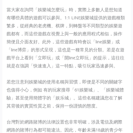
當大家在詢問「娛樂城怎麼玩」時，實際上多數人是想知道
有哪些具體的遊戲可以參與。1:1 LINE娛樂城提供的遊戲種類
繁多，從經典的老虎機、棋牌，到轉盤等不同類型的娛樂遊
戲都有，而這些遊戲在視覺上與一般的應用程式相似，操作
簡便且介面友好。此外，這些遊戲有時會以「line娛樂」或
「line博弈」的形式呈現，這也是一種常見的分類。若是在遊
戲平台上看到「立即玩」或「開line立即玩」的提示，這往往
就是在強調「快速進入」這一特點，吸引玩家迅速參與。
若您注意到娛樂城的使用名稱與習慣，即便是不同的關鍵字
也值得小心，例如 有的玩家搜尋「61娛樂城」、「娛樂城體
驗」甚至使用簡體字的「娱乐城」。這些名稱建議您在了解
其背後的實質性質之前，保持一份謹慎的態度。
台灣對於網路賭博的法律設置也非常明確，涉及電信及網際
網路的賭博行為都可能違法。因此，年齡未滿18歲的青少年