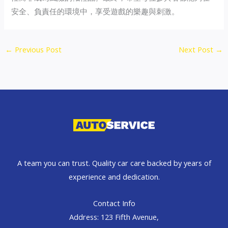
安全、負責任的環境中，享受遊戲的樂趣與刺激。
←
Previous Post
Next Post
→
A team you can trust. Quality car care backed by years of
experience and dedication.
Contact Info
Address: 123 Fifth Avenue,