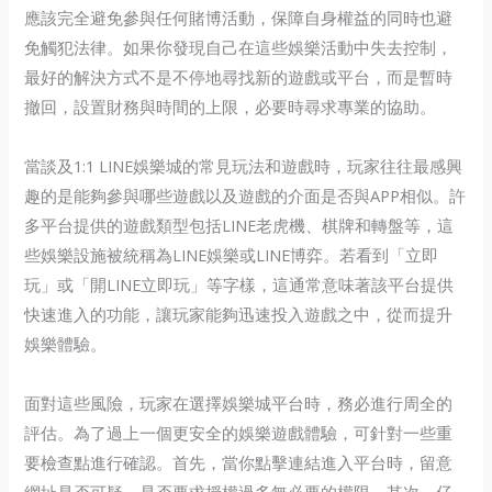
應該完全避免參與任何賭博活動，保障自身權益的同時也避
免觸犯法律。如果你發現自己在這些娛樂活動中失去控制，
最好的解決方式不是不停地尋找新的遊戲或平台，而是暫時
撤回，設置財務與時間的上限，必要時尋求專業的協助。
當談及1:1 LINE娛樂城的常見玩法和遊戲時，玩家往往最感興
趣的是能夠參與哪些遊戲以及遊戲的介面是否與APP相似。許
多平台提供的遊戲類型包括LINE老虎機、棋牌和轉盤等，這
些娛樂設施被統稱為LINE娛樂或LINE博弈。若看到「立即
玩」或「開LINE立即玩」等字樣，這通常意味著該平台提供
快速進入的功能，讓玩家能夠迅速投入遊戲之中，從而提升
娛樂體驗。
面對這些風險，玩家在選擇娛樂城平台時，務必進行周全的
評估。為了過上一個更安全的娛樂遊戲體驗，可針對一些重
要檢查點進行確認。首先，當你點擊連結進入平台時，留意
網址是否可疑，是否要求授權過多無必要的權限。其次，仔