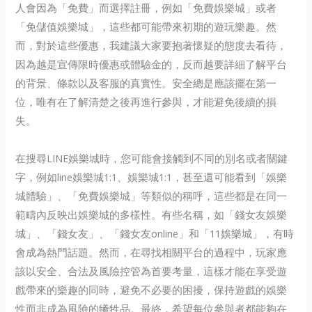
人會因為「免費」而選擇註冊，例如「免費娛樂城」或者
「免儲值娛樂城」，這些都可能帶來初期的遊玩樂趣。然
而，對於這些優惠，我建議大家要抱著懷疑的態度去看待，
因為越是宣傳限時優惠或體驗金的，反而越要詳細了解平台
的背景、條款以及客服的真實性。安全總是應該擺在第一
位，唯有在了解清楚之後再進行參與，才能避免後續的損
失。
在搜尋LINE娛樂城時，您可能會接觸到不同的別名或者關鍵
字，例如line娛樂城1:1、娛樂城1:1，甚至還可能看到「娛樂
城體驗」、「免費娛樂城」等類似的稱呼，這些都是在同一
範疇內反映出娛樂城的多樣性。有些名稱，如「錢女友娛樂
城」、「錢女友」、「錢女友online」和「11娛樂城」，有時
會成為熱門話題。然而，在尋找相關平台的過程中，玩家應
該以安全、合法及風險控管為首要考量，這樣才能在享受遊
戲帶來的樂趣的同時，避免不必要的困擾，保持遊戲的娛樂
性而非成為風險的犧牲品。最終，希望每位參與者都能夠在