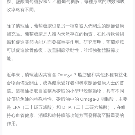
胺、鹽酸葡萄糖胺和N-乙醯葡萄糖胺，每種形式的功效和吸
收率略有不同。
除了磷蝦油，葡萄糖胺也是另一種常被人們關注的關節健康
補充品。葡萄糖胺是人體內天然存在的物質，在維持軟骨組
織和促進關節功能方面發揮重要作用。研究表明，葡萄糖胺
可以促進軟骨修復，改善關節活動性，並增強整體關節功
能。
近年來，磷蝦油因其富含 Omega-3 脂肪酸和其他多種有益化
合物而備受關注，成為健康愛好者和尋求關節健康人士的首
選。這種油提取自被稱為磷蝦的小型甲殼類動物，具有不同
於傳統魚油的特殊特性。磷蝦油中的 Omega-3 脂肪酸，主要
是 EPA（二十碳五烯酸）和 DHA（二十二碳六烯酸），在維
持心血管健康、消腫和維持腦部功能方面發揮著至關重要的
作用。