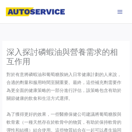
Skip
to
content
深入探討磷蝦油與營養需求的相
互作用
對於有意將磷蝦油和葡萄糖胺納入日常健康計劃的人來說，
合適的劑量和服用時間至關重要。最終，這些補充劑需要作
為更全面的健康策略的一部分進行評估，該策略包含有助於
關節健康的飲食和生活方式選擇。
為了獲得更好的效果，一些醫療保健公司建議將葡萄糖胺與
軟骨素（一種天然存在於軟骨中的物質，有助於保持軟骨的
彈性和結構）結合使用。這些物質結合在一起可以產生協同