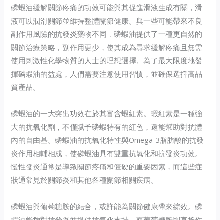
磷蝦油緩解關節疼痛的功效可能與其促進滑液生成有關，滑
液可以潤滑關節並維持整體關節健康。與一些可能帶來不良
副作用風險的抗發炎藥物不同，磷蝦油提供了一種更自然的
關節治療策略，副作用更少，使其成為尋求緩解疼痛且無需
使用刺激性化學物質的人士的理想選擇。為了最大限度地發
揮磷蝦油的益處，人們需要注意使用習慣，並確保選擇高品
質產品。
磷蝦油的一大突出功效在於其富含蝦紅素。蝦紅素是一種強
大的抗氧化劑，不僅賦予磷蝦特有的紅色，還能幫助對抗體
內的自由基。磷蝦油的抗氧化特性與Omega-3脂肪酸的抗發
炎作用相輔相成，使磷蝦油具有雙重抗氧化和抗發炎功效。
慢性發炎通常是導致關節疼痛和僵硬的重要因素，而這些症
狀通常見於關節炎和其他各種關節相關疾病。
磷蝦油與葡萄糖胺的結合，或許能為關節健康帶來綜效。磷
蝦油能夠對抗發炎並提供抗氧化支持，而葡萄糖胺則直接作