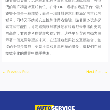
們的選擇和需求置於首位。在像 LINE 這樣的通訊平台中融入
娛樂不僅是一種趨勢；而是一場針對尋求即時滿足的世代的
變革，同時又不妨礙安全性和使用者體驗。隨著更多玩家探
索這些可能性，肯定這類發展將推動在線遊戲未來邁向更高
的高度，並優先考慮樂趣與穩定性。這些平台背後的動力預
示著一個充滿希望的未來，在這裡遊戲與社交互動融合，創
造的不僅是遊戲，更是社區和共享經歷的增長，讓我們在日
益數字化的世界中攜手共進。
←
Previous Post
Next Post
→