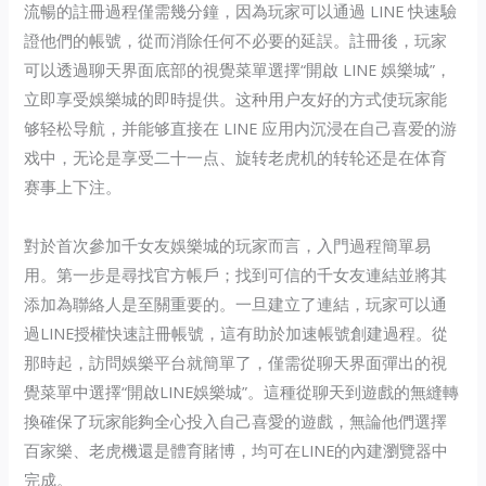
流暢的註冊過程僅需幾分鐘，因為玩家可以通過 LINE 快速驗
證他們的帳號，從而消除任何不必要的延誤。註冊後，玩家
可以透過聊天界面底部的視覺菜單選擇“開啟 LINE 娛樂城”，
立即享受娛樂城的即時提供。这种用户友好的方式使玩家能
够轻松导航，并能够直接在 LINE 应用内沉浸在自己喜爱的游
戏中，无论是享受二十一点、旋转老虎机的转轮还是在体育
赛事上下注。
對於首次參加千女友娛樂城的玩家而言，入門過程簡單易
用。第一步是尋找官方帳戶；找到可信的千女友連結並將其
添加為聯絡人是至關重要的。一旦建立了連結，玩家可以通
過LINE授權快速註冊帳號，這有助於加速帳號創建過程。從
那時起，訪問娛樂平台就簡單了，僅需從聊天界面彈出的視
覺菜單中選擇“開啟LINE娛樂城”。這種從聊天到遊戲的無縫轉
換確保了玩家能夠全心投入自己喜愛的遊戲，無論他們選擇
百家樂、老虎機還是體育賭博，均可在LINE的內建瀏覽器中
完成。