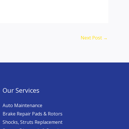
Next Post
→
Our Services
Auto Maintenance
Brake Repair Pads & Rotors
Shocks, Struts Replacement