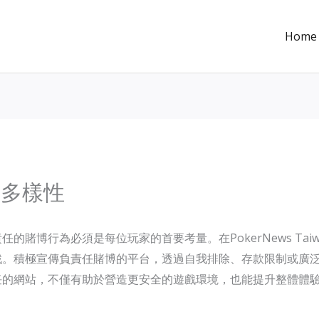
Home
的多樣性
的賭博行為必須是每位玩家的首要考量。在PokerNews Ta
戲。積極宣傳負責任賭博的平台，透過自我排除、存款限制或廣
任的網站，不僅有助於營造更安全的遊戲環境，也能提升整體體