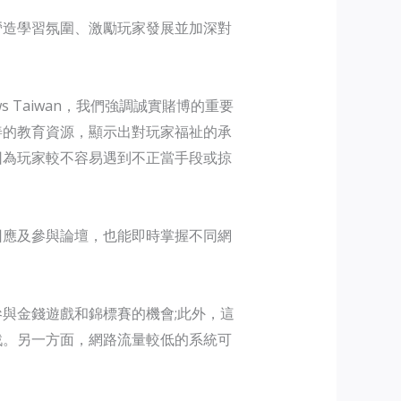
營造學習氛圍、激勵玩家發展並加深對
 Taiwan，我們強調誠實賭博的重要
善的教育資源，顯示出對玩家福祉的承
因為玩家較不容易遇到不正當手段或掠
回應及參與論壇，也能即時掌握不同網
與金錢遊戲和錦標賽的機會;此外，這
戰。另一方面，網路流量較低的系統可