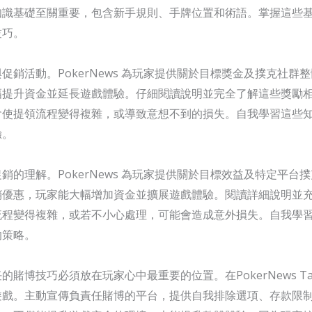
知識基礎至關重要，包含新手規則、手牌位置和術語。掌握這些
技巧。
銷活動。PokerNews 為玩家提供關於目標獎金及撲克社群
幅提升資金並延長遊戲體驗。仔細閱讀說明並完全了解這些獎勵
會使提領流程變得複雜，或導致意想不到的損失。自我學習這些
驗。
的理解。PokerNews 為玩家提供關於目標效益及特定平台
銷優惠，玩家能大幅增加資金並擴展遊戲體驗。閱讀詳細說明並
流程變得複雜，或若不小心處理，可能會造成意外損失。自我學
的策略。
賭博技巧必須放在玩家心中最重要的位置。在PokerNews T
遊戲。主動宣傳負責任賭博的平台，提供自我排除選項、存款限