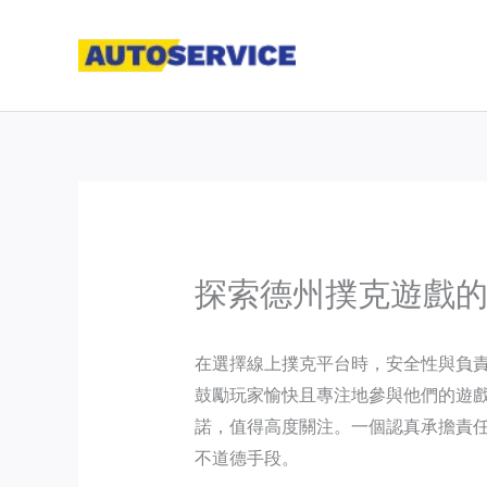
Skip
to
content
探索德州撲克遊戲
在選擇線上撲克平台時，安全性與負責任
鼓勵玩家愉快且專注地參與他們的遊
諾，值得高度關注。一個認真承擔責
不道德手段。