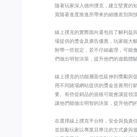
隨著玩家深入德州撲克，建立堅實的
賞隨著進度推進所帶來的細微差別與
線上撲克的實際面向還包括了解利益與促
場提供的獎金及廣告優惠，玩家能大
附帶一些規定，若不仔細處理，可能
們做出明智決策，提升他們的遊戲體
線上撲克的功能層面也延伸到獎勵與促銷
用不同賭場網站提供的獎金並善用行
要。有些促銷品的規格可能會讓提領
讓他們能做出明智的決策，提升他們
在選擇線上撲克平台時，安全與負責任的
並鼓勵玩家以專業且專注的方式參與