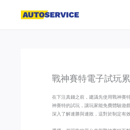
Skip
to
content
戰神賽特電子試玩
在下注真錢之前，建議先使用戰神賽
神賽特的試玩，讓玩家能免費體驗遊
深入了解連勝與連敗，這對於制定有