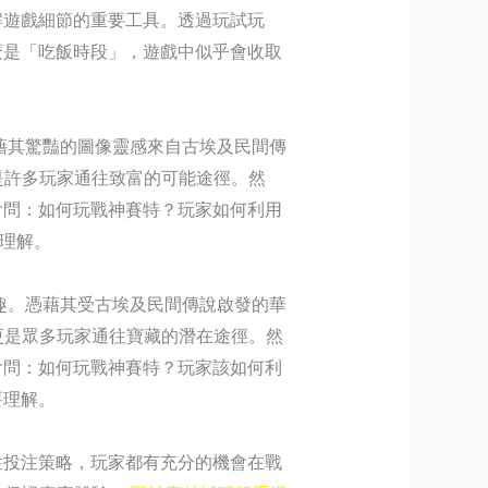
解遊戲細節的重要工具。透過玩試玩
麼是「吃飯時段」，遊戲中似乎會收取
藉其驚豔的圖像靈感來自古埃及民間傳
是許多玩家通往致富的可能途徑。然
會問：如何玩戰神賽特？玩家如何利用
要理解。
趣。憑藉其受古埃及民間傳說啟發的華
，更是眾多玩家通往寶藏的潛在途徑。然
會問：如何玩戰神賽特？玩家該如何利
要理解。
性投注策略，玩家都有充分的機會在戰