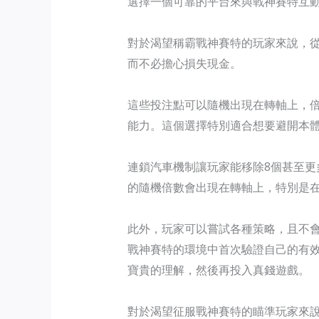
選擇一個可靠的平台來與戰神賽特互
對於渴望稱霸戰神賽特的玩家來說，
而不必擔心損失現金。
這些投注點可以隨機出現在轉軸上，倍
能力。這個選擇特別適合想要避開本
連鎖汽車機制讓玩家能移除8個甚至更
的隨機倍數會出現在轉軸上，特別是
此外，玩家可以嘗試各種策略，且不
戰神賽特的環境中首次驗證自己的有效
寶貴的理解，然後再投入真錢遊戲。
對於渴望征服戰神賽特的瞄準玩家來