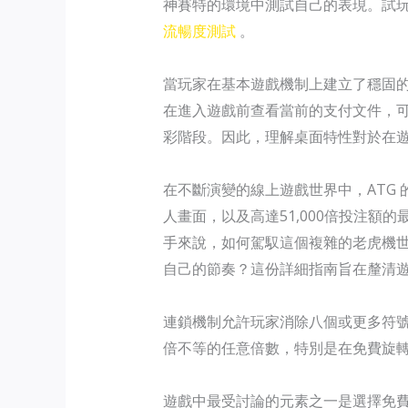
神賽特的環境中測試自己的表現。試玩
流暢度測試
。
當玩家在基本遊戲機制上建立了穩固
在進入遊戲前查看當前的支付文件，
彩階段。因此，理解桌面特性對於在
在不斷演變的線上遊戲世界中，ATG
人畫面，以及高達51,000倍投注
手來說，如何駕馭這個複雜的老虎機世
自己的節奏？這份詳細指南旨在釐清
連鎖機制允許玩家消除八個或更多符號
倍不等的任意倍數，特別是在免費旋
遊戲中最受討論的元素之一是選擇免費