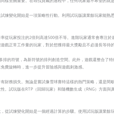
動同樣至關重要。在尋找寶藏的過程中，任何玩家最不希望的就
從試煉變化開始是一項策略性行動。利用試玩版讓業餘玩家能熟
率從玩家投注的2倍到高達500倍不等。進階玩家通常會專注於
體遊戲正常工作量的玩家，對於想獲得最大獎勵且不必漫長等待
多排的符號，為新符號的排列創造空間。此外，遊戲還整合了特殊
在免費旋轉時，進一步提升冒險感與遊戲刺激感。
會有財務損失。無論是嘗試像雪球賽特這樣的熱門策略，還是間
性。試玩版在RTP（回歸玩家）和隨機數生成（RNG）方面與
說，從試煉變化開始是一個經過計算的步驟。使用試玩版讓業餘