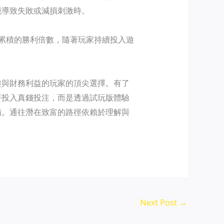
能導致失敗或減損刺激時。
累積的勝利倍數，隨著玩家持續投入遊
趣與財務利益的玩家的頂尖選擇。有了
著投入真錢投注，而是透過試玩版體驗
備。通往潛在致富的路徑依賴於理解與
Next Post
→