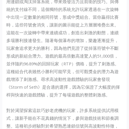
用連鎖或淘汰掉落系統，帶來煥發活力且前衛的技巧。與傳
統的支付線不同，這個獨特的系統允許玩家透過在一次旋轉
中出現一定數量的相同符號，形成中獎組合。當你贏得比賽
時，這些符號會消失，讓新的圖示能從上方層層堆疊出來。
這能在一次旋轉中帶來連續成功，創造出刺激的動態，連續
多場勝利接連發生。隨著每個瀑布的增加，樂趣逐漸提升，
玩家會追求更大的勝利，因為他們見證了從掉落符號中不斷
形成的新組合潛力。遊戲的最高倍數高達驚人的51,000倍，
並伴隨約96.89%的回歸玩家（RTP）價格，提升了刺激感。
這種組合代表雖然小勝利可能罕見，但可觀獎金的潛力為遊
戲增添了刺激感。尋求高波動性遊戲體驗的玩家會發現
《Storm of Seth》是合適的選擇，因為它保證了大幅度的揮
桿與快速的遊戲體驗，提升了每場遊戲的整體刺激感。
對於渴望探索這款巧妙老虎機的玩家，許多系統提供試用模
式，讓新手能在不花真錢的情況下，參與遊戲技術和節奏調
整。這種初步經驗對於希望熟悉連鎖信號與高波動性特徵，