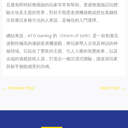
且避免即時財務風險的玩家非常有幫助。透過無風險試玩體
驗古埃及主題的世界，對於不熟悉老虎機遊戲或想在真錢投
注前嘗試多種方法的人來說，是極佳的入門選擇。
總結來說，ATG Gaming 的《Storm of Seth》是一款刺激且
波動性極高的連鎖老虎機遊戲，將玩家帶入古埃及神話的神
秘領域。它結合了豐富的主題、引人入勝的視覺效果，以及
尖端的遊戲技術人員，打造出一種沉浸式體驗，讓資深玩家
與新手都能感受到共鳴。
←
Previous Post
Next Post
→