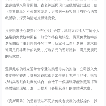
遊戲能帶來顯著回報。古老神話與現代遊戲體驗的連結，使
《賽斯風暴》不僅帶來刺激，更帶來一種客觀且有野心的遊
戲體驗，深受熱情老虎機迷喜愛。
只要玩家決心花費100倍的投注金額，就能立即進入可能令人
滿足的免費旋轉回合，無需等待自然觸發。購買免費旋轉的
選項開啟了批判性信任的世界，玩家可以自訂選擇，追求快
速滿足而非期待的刺激，打造多元的遊戲體驗，滿足更廣泛
的玩家群。
選擇此項的玩家通常會享受能跳過等待的樂趣，立即投入免
費旋轉的樂趣，讓每次遊戲都更加生動且充滿可能性。購買
功能與遊戲自動機制結合，創造了一個讓玩家能依照選擇調
整體驗的環境，進一步提升《賽斯風暴》的整體滿意度。
《賽斯風暴》的遊戲玩法不同於傳統老虎機的機械操作，採