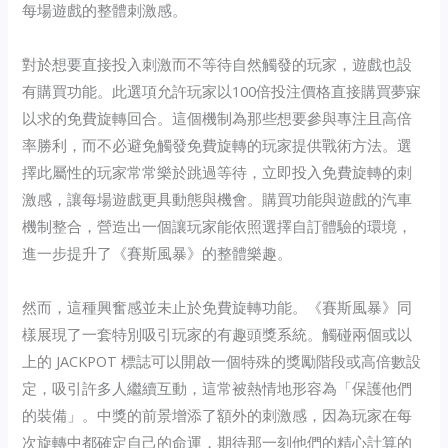
每場遊戲的整體刺激感。
對於想要直接投入刺激而不等待自然觸發的玩家，遊戲也設
有購買功能。此選項允許玩家以100倍投注價格直接購買夢寐
以求的免費旋轉回合。這個機制為那些想要參與專注且高倍
率勝利，而不必避免觸發免費旋轉的玩家提供戰術方法。選
擇此屬性的玩家常常樂於跳過等待，立即投入免費旋轉的刺
激感，讓每場遊戲更具動態與機會。購買功能與遊戲的汽車
機制整合，營造出一個讓玩家能依照選擇自訂體驗的環境，
進一步提升了《賽斯風暴》的整體樂趣。
然而，這種興奮感並未止於免費旋轉功能。《賽斯風暴》同
樣展現了一套特別吸引玩家的有趣頭獎系統。觸碰兩個或以
上的 JACKPOT 標誌可以開啟一個特殊的獎勵階段或高倍數設
定，吸引許多人繼續互動，這常被熱情地形容為「保護他們
的裝備」。中獎的前景增添了額外的刺激感，因為玩家在每
次旋轉中都確定自己的命運，期待那一刻他們的精心計算的