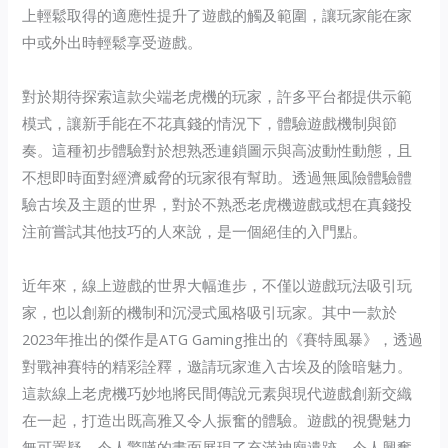
上輕鬆取得的適應性提升了遊戲的觸及範圍，讓玩家能在家
中或外出時輕鬆享受遊戲。
對於期待探索這款尖端老虎機的玩家，許多平台都提供示範
模式，讓新手能在不花真錢的情況下，體驗遊戲機制與節
奏。這種初步體驗對於想熟悉連鎖圖示與高波動性動態，且
不想即時面對經濟威脅的玩家很有幫助。透過無風險體驗體
驗古埃及主題的世界，對於不熟悉老虎機遊戲或想在真錢投
注前嘗試其他技巧的人來說，是一個絕佳的入門點。
近年來，線上遊戲的世界大幅進步，不僅以遊戲玩法吸引玩
家，也以創新的機制和沉浸式風格吸引玩家。其中一款於
2023年推出的傑作是ATG Gaming推出的《賽特風暴》，透過
對戰神賽特的精彩詮釋，邀請玩家進入古埃及的陰暗魅力。
這款線上老虎機巧妙地將民間傳說元素與現代遊戲創新交織
在一起，打造出既高雅又令人振奮的體驗。遊戲的視覺魅力
無可置疑，令人驚嘆的畫面展現了充滿神廟遺跡、令人興奮