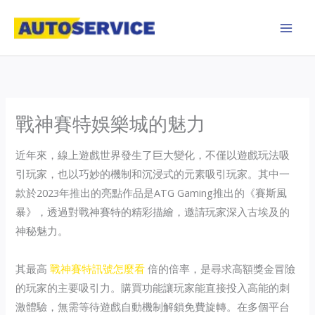
Skip
to
content
戰神賽特娛樂城的魅力
近年來，線上遊戲世界發生了巨大變化，不僅以遊戲玩法吸
引玩家，也以巧妙的機制和沉浸式的元素吸引玩家。其中一
款於2023年推出的亮點作品是ATG Gaming推出的《賽斯風
暴》，透過對戰神賽特的精彩描繪，邀請玩家深入古埃及的
神秘魅力。
其最高
戰神賽特訊號怎麼看
倍的倍率，是尋求高額獎金冒險
的玩家的主要吸引力。購買功能讓玩家能直接投入高能的刺
激體驗，無需等待遊戲自動機制解鎖免費旋轉。在多個平台