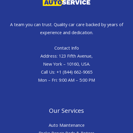
A team you can trust. Quality car care backed by years of
experience and dedication.
Contact Info
Address: 123 Fifth Avenue,
New York – 10160, USA.
Call Us: +1 (844) 662-9065
Mon – Fri: 9:00 AM – 5:00 PM
Our Services
Auto Maintenance