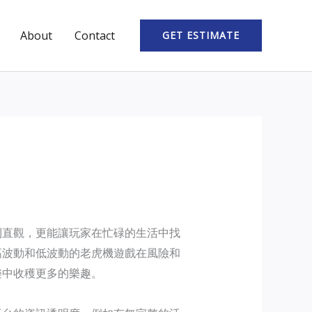
About
Contact
GET ESTIMATE
則直觀，更能讓玩家在忙碌的生活中找
高波動和低波動的老虎機遊戲在風險和
樂中收穫更多的樂趣。