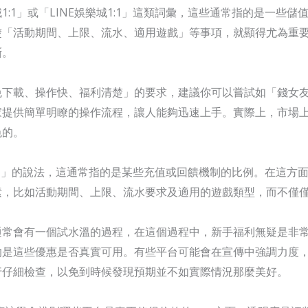
:1」或「LINE娛樂城1:1」這類詞彙，這些通常指的是一些
楚「活動期間、上限、流水、適用遊戲」等事項，就顯得尤為重
斷。
免下載、操作快、福利清楚」的要求，建議你可以嘗試如「錢女
家提供簡單明瞭的操作流程，讓人能夠迅速上手。實際上，市場
色的。
城1:1」的說法，這通常指的是某些充值或回饋機制的比例。在這
素，比如活動期間、上限、流水要求及適用的遊戲類型，而不僅
通常會有一個試水溫的過程，在這個過程中，新手福利無疑是非
的是這些優惠是否真實可用。有些平台可能會在宣傳中強調力度
行仔細檢查，以免到時候發現預期並不如實際情況那麼美好。