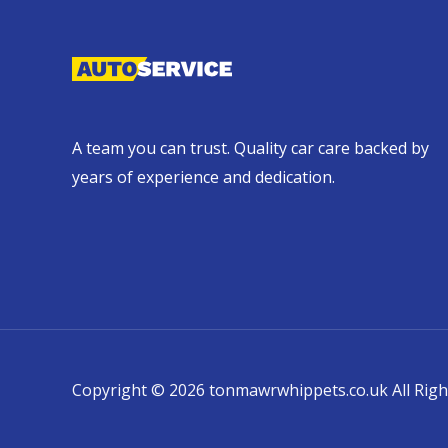
A team you can trust. Quality car care backed by
years of experience and dedication.
Copyright © 2026 tonmawrwhippets.co.uk All Righ