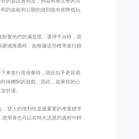
平台的資訊透明度，例如有無完整的活
透明的規範和公開的規則能有效降低玩
接影響他們的滿意度。選擇平台時，若
娛樂城推薦時，能根據這些標準進行篩
停下來進行其他事情，因此似乎更容易
備特殊機制的遊戲。因此，如果你的心
更加舒適。
先，登入的便利性是最重要的考量標準
。使用者也可以在時光流逝的過程中輕