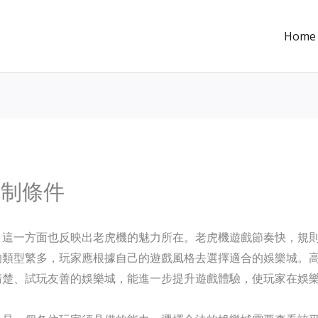
Home
限制條件
，這一方面也反映出老虎機的魅力所在。老虎機遊戲節奏快，規
的類型繁多，玩家應根據自己的遊戲風格去選擇適合的娛樂城。
清楚、試玩友善的娛樂城，能進一步提升遊戲體驗，使玩家在娛