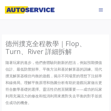
Skip
to
content
德州撲克全程教學｜Flop、
Turn、River 詳細拆解
隨著玩家的進步，他們會體驗到創新的想法，例如預期價值
估計、最低防禦頻率、平衡方法和基於解算器的訓練。現代
撲克解算器模仿均衡的遊戲，揭示不同場景的理想下注頻率
和線佈局。理解平衡原理和熱圖分析有助於遊戲玩家做出更
符合數學基礎的選擇。靈活性仍然至關重要——成功的玩家
利用充滿活力的修改和抵消利用來應對失去平衡的對手並抓
住成功的機會。