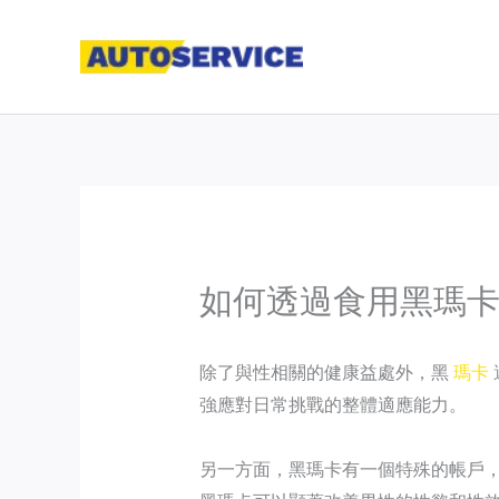
Skip
to
content
如何透過食用黑瑪
除了與性相關的健康益處外，黑
瑪卡
強應對日常挑戰的整體適應能力。
另一方面，黑瑪卡有一個特殊的帳戶