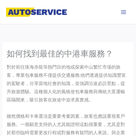
Skip
to
content
如何找到最佳的中港車服務？
對於前往珠海赤龍等熱門目的地或探索中山繁忙市場的旅
客，專業包車服務不僅提供交通服務;他們透過提供知識豐富
的駕駛者，分享當地社會的知識，並強調沿途必訪景點，提
升旅遊體驗。這種個人化的風格使包車服務與傳統大眾運輸
區隔開來，吸引旅客在旅途中追求真實感。
雖然價格和卡車選項是重要考量因素，旅客也應該重視客戶
服務。一個願意支持的人尤其能證明這點很重要，尤其是對
於那些臨時需要更改行程或對服務有疑問的人來說。與企業