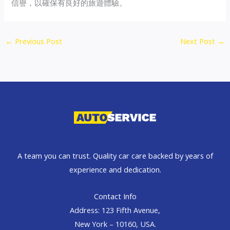
信譽，以確保有良好的旅遊體驗。
←
Previous Post
Next Post
→
A team you can trust. Quality car care backed by years of
experience and dedication.
Contact Info
Address: 123 Fifth Avenue,
New York – 10160, USA.