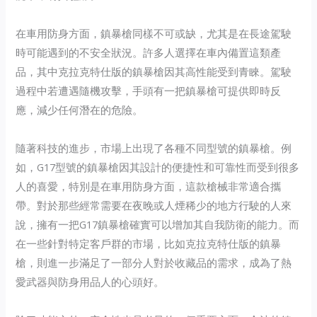
在車用防身方面，鎮暴槍同樣不可或缺，尤其是在長途駕駛
時可能遇到的不安全狀況。許多人選擇在車內備置這類產
品，其中克拉克特仕版的鎮暴槍因其高性能受到青睞。駕駛
過程中若遭遇隨機攻擊，手頭有一把鎮暴槍可提供即時反
應，減少任何潛在的危險。
隨著科技的進步，市場上出現了各種不同型號的鎮暴槍。例
如，G17型號的鎮暴槍因其設計的便捷性和可靠性而受到很多
人的喜愛，特別是在車用防身方面，這款槍械非常適合攜
帶。對於那些經常需要在夜晚或人煙稀少的地方行駛的人來
說，擁有一把G17鎮暴槍確實可以增加其自我防衛的能力。而
在一些針對特定客戶群的市場，比如克拉克特仕版的鎮暴
槍，則進一步滿足了一部分人對於收藏品的需求，成為了熱
愛武器與防身用品人的心頭好。