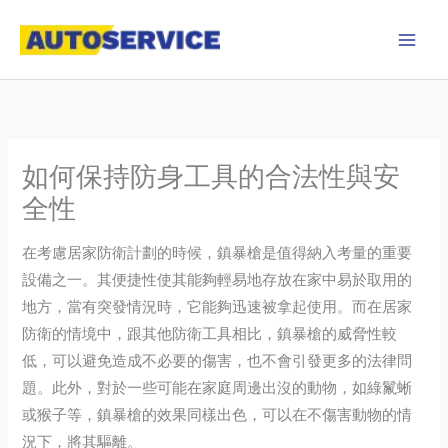
Skip
to
content
如何保持防身工具的合法性與安
全性
在考慮居家防衛計劃的時候，鎮暴槍是值得納入考量的重要
設備之一。其便捷性使其能夠輕易地存放在家中易於取用的
地方，當有突發情況時，它能夠迅速被拿起使用。而在居家
防衛的情境中，跟其他防衛工具相比，鎮暴槍的威脅性較
低，可以避免造成不必要的傷害，也不會引發更多的法律問
題。此外，對於一些可能在家庭周邊出沒的動物，如綠鬣蜥
或猴子等，鎮暴槍的效果同樣出色，可以在不傷害動物的情
況下，將其驅離。