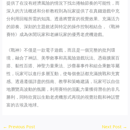
提供了在沒有經濟風險的情況下找出捲軸節奏的可能性，而
深入的方法概述和分析教程則為玩家提供了在真錢遊戲中充
分利用回報所需的知識。透過將豐富的視覺效果、充滿活力
的節奏、深刻的主題敘述與特定的操作控制相結合，《戰神
賽特》成為休閒玩家和老練玩家的優秀老虎機遊戲。
《戰神》不僅是一款電子遊戲，而且是一個完整的批判環
境，融合了神話、美學敘事和高風險遊戲玩法。憑藉擴展百
搭、黏性百搭、神聖力量乘法、沙塵暴事件和組合乘數等屬
性，玩家可以進行多層互動，使每個會話都充滿挑戰和充實
感。透過遵循詳盡的指南、教學和策略建議，玩家可以自信
地瀏覽高波動的氛圍，利用賽特的混亂力量獲得潛在的非凡
勝利，同時欣賞以生動老虎機形式再現的視覺壯觀和神話豐
富的古埃及地球。
←
Previous Post
Next Post
→