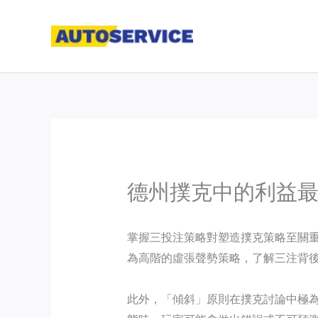
Skip
to
content
德州撲克中的利益
掌握三投注策略對塑造撲克策略至關
為高階的虛張聲勢策略，了解三注背
此外，「傾斜」原則在撲克討論中極為