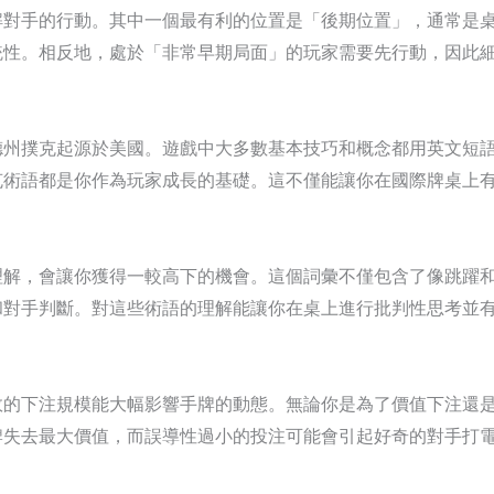
解對手的行動。其中一個最有利的位置是「後期位置」，通常是
統性。相反地，處於「非常早期局面」的玩家需要先行動，因此
德州撲克起源於美國。遊戲中大多數基本技巧和概念都用英文短
克術語都是你作為玩家成長的基礎。這不僅能讓你在國際牌桌上
解，會讓你獲得一較高下的機會。這個詞彙不僅包含了像跳躍和3b
和對手判斷。對這些術語的理解能讓你在桌上進行批判性思考並
效的下注規模能大幅影響手牌的動態。無論你是為了價值下注還
牌失去最大價值，而誤導性過小的投注可能會引起好奇的對手打