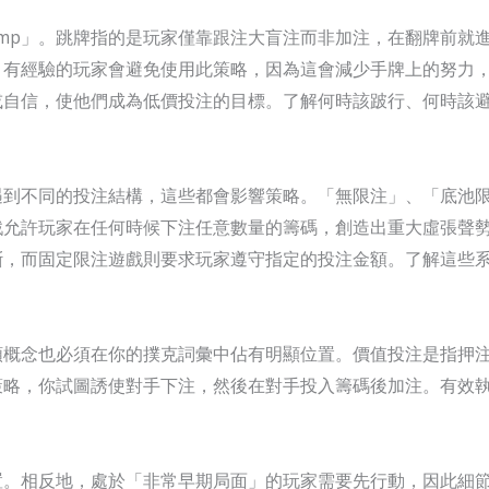
imp」。跳牌指的是玩家僅靠跟注大盲注而非加注，在翻牌前就
。有經驗的玩家會避免使用此策略，因為這會減少手牌上的努力
或自信，使他們成為低價投注的目標。了解何時該跛行、何時該
遇到不同的投注結構，這些都會影響策略。「無限注」、「底池
戲允許玩家在任何時候下注任意數量的籌碼，創造出重大虛張聲
斷，而固定限注遊戲則要求玩家遵守指定的投注金額。了解這些
類概念也必須在你的撲克詞彙中佔有明顯位置。價值投注是指押
策略，你試圖誘使對手下注，然後在對手投入籌碼後加注。有效
置。相反地，處於「非常早期局面」的玩家需要先行動，因此細