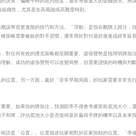
測的決策，偏離平時的批判態度，通常導致重大的金錢損失。辨
有組織性，尤其是在高風險或高難度時刻。
你應該學習更進階的技巧和方法。「浮動」是指在翻牌上跟注，
這種策略需要敏銳的對手習慣，通常用於對付過於激進或經常延
語，對任何有效的撲克策略都至關重要。虛張聲勢是指用弱牌加
的理解。成功的虛張聲勢可以改變局勢，但需要謹慎的時機與判
息的位置。另一方面，處於「非常早期局面」的玩家需要非常先
常重要。如果你的牌加注，預測賠率不僅會考慮當前底池大小，
順子和牌，評估底池大小是否值得基於贏得手牌的機率以及未來
要術語是「位置」。位置描述玩家相對於莊家按鈕的位置。「準