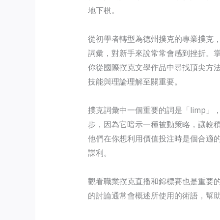
地下棋。
從初學者轉型為德州撲克的專業撲克
詞彙，對新手來說常常會感到挫折。掌
你從國際撲克文學作品中尋找頂尖方
技能與理論理解至關重要。
撲克詞彙中一個重要的詞是「limp
步，因為它暗示一種被動策略，讓較
他們在你想利用價值投注時是個合適
謀利。
觀看職業撲克直播和錦標賽也是重要
的討論通常會概述所使用的術語，幫