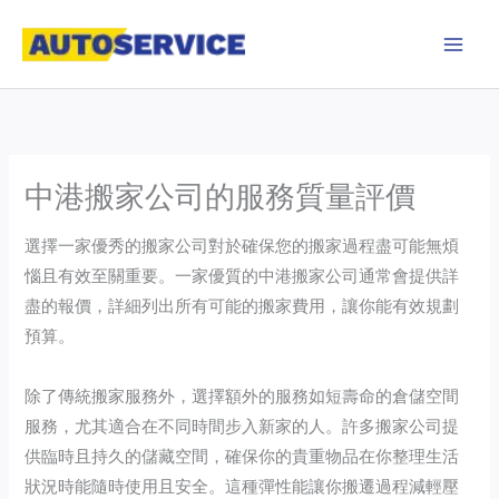
Skip
to
content
中港搬家公司的服務質量評價
選擇一家優秀的搬家公司對於確保您的搬家過程盡可能無煩
惱且有效至關重要。一家優質的中港搬家公司通常會提供詳
盡的報價，詳細列出所有可能的搬家費用，讓你能有效規劃
預算。
除了傳統搬家服務外，選擇額外的服務如短壽命的倉儲空間
服務，尤其適合在不同時間步入新家的人。許多搬家公司提
供臨時且持久的儲藏空間，確保你的貴重物品在你整理生活
狀況時能隨時使用且安全。這種彈性能讓你搬遷過程減輕壓